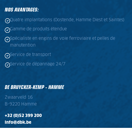
NOS AVANTAGES:
Quatre implantations (Oostende, Hamme Diest et Saintes)
Gamme de produits étendue
Spécialiste en engins de voie ferroviaire et pelles de
manutention
Service de transport
Service de dépannage 24/7
DE BRUYCKER-KEMP - HAMME
Zwaarveld 16
B-9220 Hamme
+32 (0)52 399 200
info@dbk.be