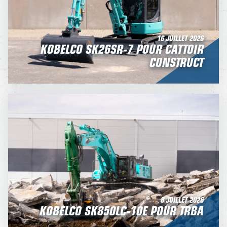
16 JUILLET 2026
KOBELCO SK26SR-7 POUR CATTOIR
CONSTRUCT
8 JUILLET 2026
KOBELCO SK850LC-10E POUR TRBA