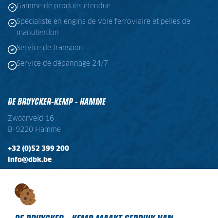
Gamme de produits étendue
Spécialiste en engins de voie ferroviaire et pelles de
manutention
Service de transport
Service de dépannage 24/7
DE BRUYCKER-KEMP - HAMME
Zwaarveld 16
B-9220 Hamme
+32 (0)52 399 200
info@dbk.be
OPENINGSTIJDEN
Ma - Vr:
08:00 - 17:00
Zaterdag:
gesloten
DE BRUYCKER - KEMP MAAKT GEBRUIK VAN