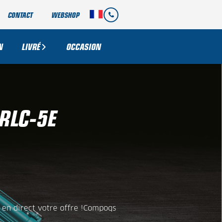
CONTACT
WEBSHOP
N
LIVRÉ
OCCASION
RLC-5E
en direct votre offre !Compoqs