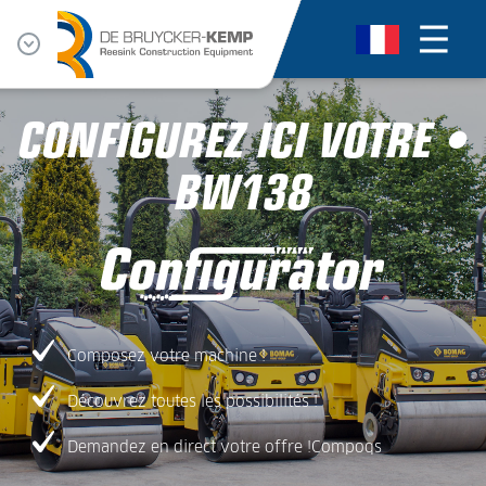
CONFIGUREZ ICI VOTRE •
BW138
Composez votre machine !
Découvrez toutes les possibilités !
Demandez en direct votre offre !Compoqs