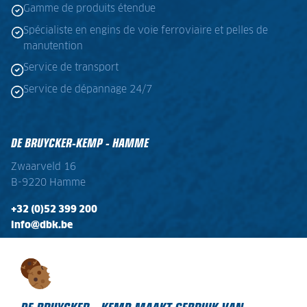
Gamme de produits étendue
Spécialiste en engins de voie ferroviaire et pelles de
manutention
Service de transport
Service de dépannage 24/7
DE BRUYCKER-KEMP - HAMME
Zwaarveld 16
B-9220 Hamme
+32 (0)52 399 200
info@dbk.be
OPENINGSTIJDEN
Ma - Vr:
08:00 - 17:00
Zaterdag:
gesloten
DE BRUYCKER - KEMP MAAKT GEBRUIK VAN