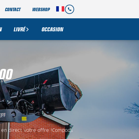
CONTACT
WEBSHOP
N
LIVRÉ
OCCASION
100
en direct votre offre !Compoqs