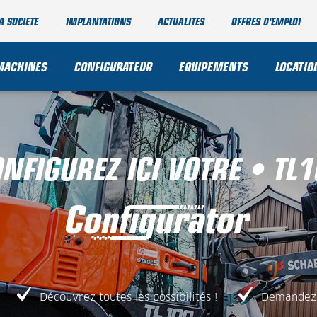
A SOCIETE
IMPLANTATIONS
ACTUALITES
OFFRES D'EMPLOI
MACHINES
CONFIGURATEUR
EQUIPEMENTS
LOCATIO
NFIGUREZ ICI VOTRE • TL
Découvrez toutes les possibilités !
Demandez 