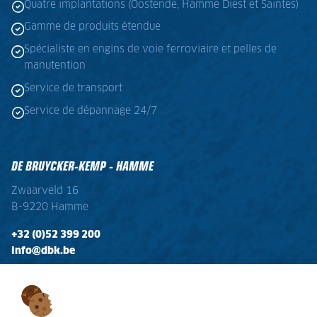
Quatre implantations (Oostende, Hamme Diest et Saintes)
Gamme de produits étendue
Spécialiste en engins de voie ferroviaire et pelles de
manutention
Service de transport
Service de dépannage 24/7
DE BRUYCKER-KEMP - HAMME
Zwaarveld 16
B-9220 Hamme
+32 (0)52 399 200
info@dbk.be
OPENINGSTIJDEN
Ma - Vr:
08:00 - 17:00