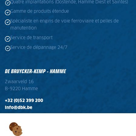
Quatre implantations (Oostende, Hamme Diest et Saintes)
Gamme de produits étendue
Spécialiste en engins de voie ferroviaire et pelles de
manutention
Service de transport
Service de dépannage 24/7
DE BRUYCKER-KEMP - HAMME
Zwaarveld 16
B-9220 Hamme
+32 (0)52 399 200
info@dbk.be
OPENINGSTIJDEN
Ma - Vr:
08:00 - 17:00