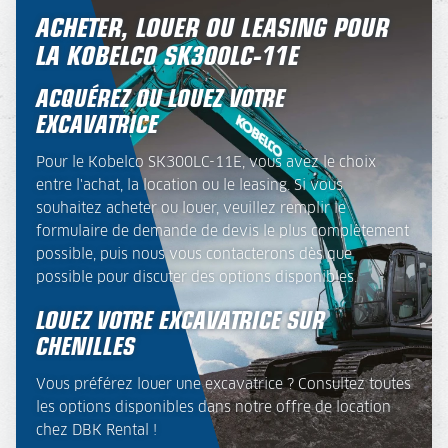
ACHETER, LOUER OU LEASING POUR
LA KOBELCO SK300LC-11E
ACQUÉREZ OU LOUEZ VOTRE
EXCAVATRICE
Pour le Kobelco SK300LC-11E, vous avez le choix
entre l'achat, la location ou le leasing. Si vous
souhaitez acheter ou louer, veuillez remplir le
formulaire de demande de devis le plus complètement
possible, puis nous vous contacterons dès que
possible pour discuter des options disponibles.
LOUEZ VOTRE EXCAVATRICE SUR
CHENILLES
Vous préférez louer une excavatrice ? Consultez toutes
les options disponibles dans notre offre de location
chez DBK Rental !