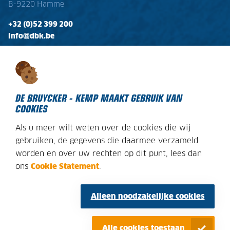
B-9220 Hamme
+32 (0)52 399 200
info@dbk.be
OPENINGSTIJDEN
Ma - Vr:
08:00 - 17:00
Zaterdag:
gesloten
DE BRUYCKER - KEMP MAAKT GEBRUIK VAN
COOKIES
Als u meer wilt weten over de cookies die wij
DECLARATION SUR LES COOKIES
gebruiken, de gegevens die daarmee verzameld
worden en over uw rechten op dit punt, lees dan
AVIS JURIDIQUE
ons
Cookie Statement
.
PLAN DU SITE
CONDITIONS GÉNÉRALES
Alleen noodzakelijke cookies
POLITIQUE DE CONFIDENTIALITE
Alle cookies toestaan