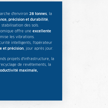
marche d’environ
28 tonnes
, la
nce, précision et durabilité
,
stabilisation des sols.
onomique offre une
excellente
mise les vibrations.
urité intelligents, l’opérateur
e et précision
, jour après jour.
ds projets d’infrastructure, la
 recyclage de revêtements, la
oductivité maximale,