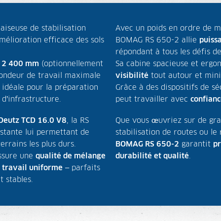
aiseuse de stabilisation
Avec un poids en ordre de 
élioration efficace des sols
BOMAG RS 650-2 allie
puissa
répondant à tous les défis de 
e
2 400 mm
(optionnellement
Sa cabine spacieuse et erg
fondeur de travail maximale
visibilité
tout autour et mini
 idéale pour la préparation
Grâce à des dispositifs de séc
 d’infrastructure.
peut travailler avec
confianc
Deutz TCD 16.0 V8
, la RS
Que vous œuvriez sur de gran
stante lui permettant de
stabilisation de routes ou le
terrains les plus durs.
BOMAG RS 650-2
garantit
pr
assure une
qualité de mélange
durabilité et qualité
.
 travail uniforme
– parfaits
t stables.