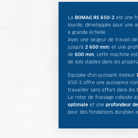
La
BOMAG RS 650-2
est une fr
lourde, développée pour une am
à grande échelle.
Avec une largeur de travail d
jusqu’à
2 600 mm
) et une pro
de
600 mm
, cette machine est
de sols stables dans les projets
Équipée d’un puissant moteur
650-2 offre une puissance con
travailler sans effort dans les 
Le rotor de fraisage robuste 
optimale
et une
profondeur de
pour des fondations durables e