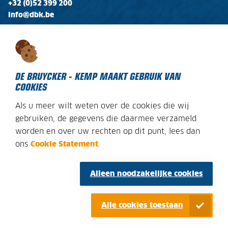
+32 (0)52 399 200
info@dbk.be
OPENINGSTIJDEN
Ma - Vr:
08:00 - 17:00
Zaterdag:
gesloten
DE BRUYCKER - KEMP MAAKT GEBRUIK VAN
COOKIES
Als u meer wilt weten over de cookies die wij
DECLARATION SUR LES COOKIES
gebruiken, de gegevens die daarmee verzameld
worden en over uw rechten op dit punt, lees dan
AVIS JURIDIQUE
ons
Cookie Statement
.
PLAN DU SITE
CONDITIONS GÉNÉRALES
Alleen noodzakelijke cookies
POLITIQUE DE CONFIDENTIALITE
Alle cookies toestaan
© DE BRUYCKER-KEMP