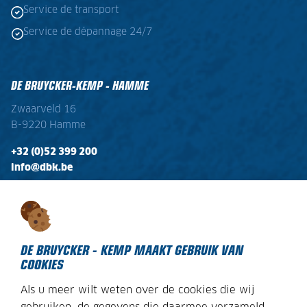
Service de transport
Service de dépannage 24/7
DE BRUYCKER-KEMP - HAMME
Zwaarveld 16
B-9220 Hamme
+32 (0)52 399 200
info@dbk.be
OPENINGSTIJDEN
Ma - Vr:
08:00 - 17:00
Zaterdag:
gesloten
DE BRUYCKER - KEMP MAAKT GEBRUIK VAN
COOKIES
Als u meer wilt weten over de cookies die wij
DECLARATION SUR LES COOKIES