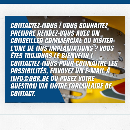
CONTACTEZ-NOUS !
VOUS SOUHAITEZ
PRENDRE RENDEZ-VOUS AVEC UN
CONSEILLER COMMERCIAL OU VISITER
L’UNE DE NOS IMPLANTATIONS ? VOUS
ÊTES TOUJOURS LE BIENVENU !
CONTACTEZ-NOUS POUR CONNAÎTRE LES
POSSIBILITÉS, ENVOYEZ UN E-MAIL À
INFO@DBK.BE
OU POSEZ VOTRE
QUESTION VIA NOTRE FORMULAIRE DE
CONTACT.