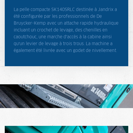
La pelle compacte SK140SRLC destinée à Jandrix a
été configurée par les professionnels de De
Bruycker-Kemp avec un attache rapide hydraulique
incluant un crochet de levage, des chenilles en
caoutchouc, une marche d’accès à la cabine ainsi
qu’un levier de levage à trois trous. La machine a
également été livrée avec un godet de nivellement.