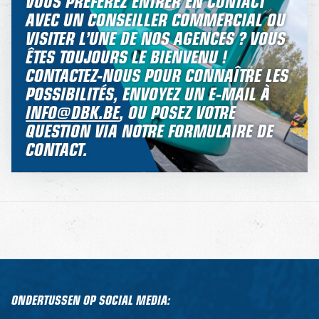
VOUS PRÉFÉREZ ENTRER EN CONTACT
AVEC UN CONSEILLER COMMERCIAL OU
VISITER L’UNE DE NOS AGENCES ? VOUS
ÊTES TOUJOURS LE BIENVENU !
CONTACTEZ-NOUS POUR CONNAÎTRE LES
POSSIBILITÉS, ENVOYEZ UN E-MAIL À
INFO@DBK.BE
, OU POSEZ VOTRE
QUESTION VIA NOTRE
FORMULAIRE DE
CONTACT
.
ONDERTUSSEN OP SOCIAL MEDIA: