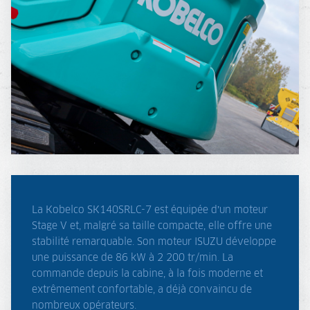
La Kobelco SK140SRLC-7 est équipée d’un moteur
Stage V et, malgré sa taille compacte, elle offre une
stabilité remarquable. Son moteur ISUZU développe
une puissance de 86 kW à 2 200 tr/min. La
commande depuis la cabine, à la fois moderne et
extrêmement confortable, a déjà convaincu de
nombreux opérateurs.