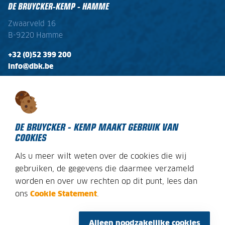
DE BRUYCKER-KEMP - HAMME
Zwaarveld 16
B-9220 Hamme
+32 (0)52 399 200
info@dbk.be
OPENINGSTIJDEN
Ma - Vr:
08:00 - 17:00
Zaterdag:
gesloten
DE BRUYCKER - KEMP MAAKT GEBRUIK VAN
COOKIES
Als u meer wilt weten over de cookies die wij
DECLARATION SUR LES COOKIES
gebruiken, de gegevens die daarmee verzameld
worden en over uw rechten op dit punt, lees dan
AVIS JURIDIQUE
ons
Cookie Statement
.
PLAN DU SITE
CONDITIONS GÉNÉRALES
Alleen noodzakelijke cookies