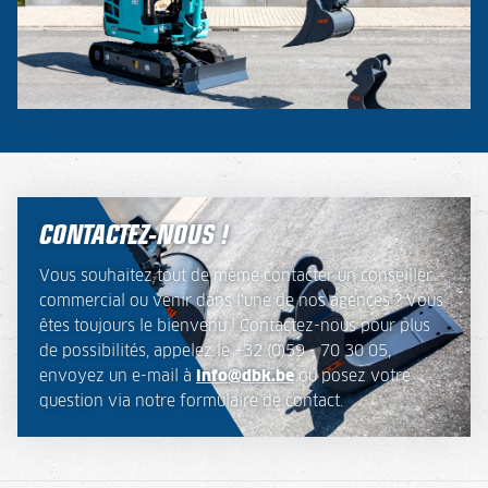
CONTACTEZ-NOUS !
Vous souhaitez tout de même contacter un conseiller
commercial ou venir dans l'une de nos agences ? Vous
êtes toujours le bienvenu ! Contactez-nous pour plus
de possibilités, appelez le +32 (0)59 - 70 30 05,
envoyez un e-mail à
info@dbk.be
ou posez votre
question via notre formulaire de contact.