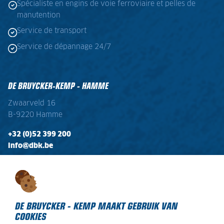
Spécialiste en engins de voie ferroviaire et pelles de
manutention
Service de transport
Service de dépannage 24/7
DE BRUYCKER-KEMP - HAMME
Zwaarveld 16
B-9220 Hamme
+32 (0)52 399 200
info@dbk.be
OPENINGSTIJDEN
Ma - Vr:
08:00 - 17:00
Zaterdag:
gesloten
DE BRUYCKER - KEMP MAAKT GEBRUIK VAN
COOKIES