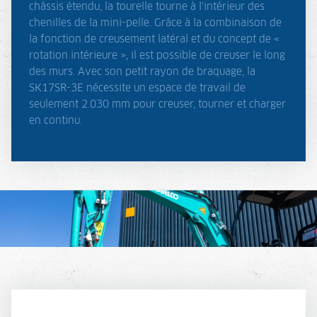
châssis étendu, la tourelle tourne à l'intérieur des
chenilles de la mini-pelle. Grâce à la combinaison de
la fonction de creusement latéral et du concept de «
rotation intérieure », il est possible de creuser le long
des murs. Avec son petit rayon de braquage, la
SK17SR-3E nécessite un espace de travail de
seulement 2.030 mm pour creuser, tourner et charger
en continu.