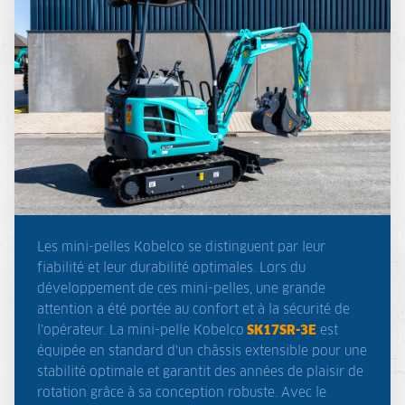
Les mini-pelles Kobelco se distinguent par leur
fiabilité et leur durabilité optimales. Lors du
développement de ces mini-pelles, une grande
attention a été portée au confort et à la sécurité de
l'opérateur. La mini-pelle Kobelco
SK17SR-3E
est
équipée en standard d'un châssis extensible pour une
stabilité optimale et garantit des années de plaisir de
rotation grâce à sa conception robuste. Avec le