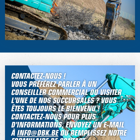
CONTACTEZ-NOUS !
VOUS PRÉFÉREZ PARLER À UN
CONSEILLER COMMERCIAL OU VISITER
L’UNE DE NOS SUCCURSALES ? VOUS
ÊTES TOUJOURS LE BIENVENU !
CONTACTEZ-NOUS POUR PLUS
D’INFORMATIONS, ENVOYEZ UN E-MAIL
À
INFO@DBK.BE
OU REMPLISSEZ NOTRE