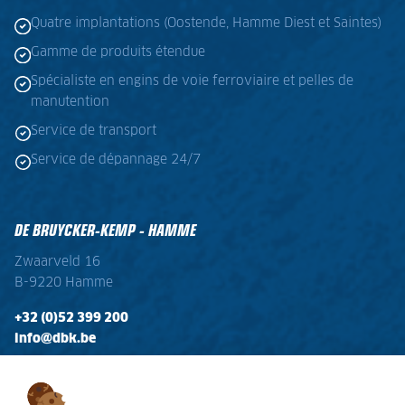
Quatre implantations (Oostende, Hamme Diest et Saintes)
Gamme de produits étendue
Spécialiste en engins de voie ferroviaire et pelles de
manutention
Service de transport
Service de dépannage 24/7
DE BRUYCKER-KEMP - HAMME
Zwaarveld 16
B-9220 Hamme
+32 (0)52 399 200
info@dbk.be
OPENINGSTIJDEN