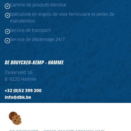
Gamme de produits étendue
Spécialiste en engins de voie ferroviaire et pelles de
manutention
Service de transport
Service de dépannage 24/7
DE BRUYCKER-KEMP - HAMME
Zwaarveld 16
B-9220 Hamme
+32 (0)52 399 200
info@dbk.be
OPENINGSTIJDEN
Ma - Vr:
08:00 - 17:00
Zaterdag:
gesloten