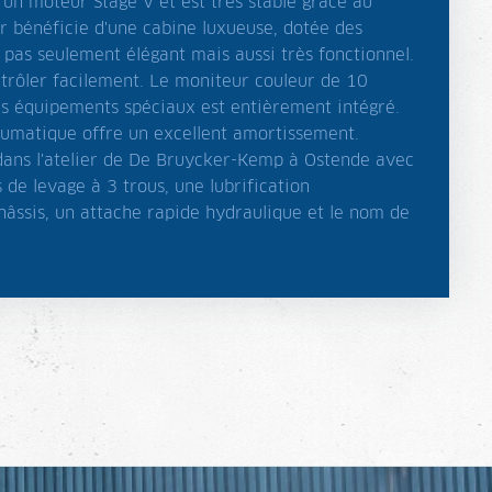
'un moteur Stage V et est très stable grâce au
r bénéficie d'une cabine luxueuse, dotée des
t pas seulement élégant mais aussi très fonctionnel.
trôler facilement. Le moniteur couleur de 10
 des équipements spéciaux est entièrement intégré.
umatique offre un excellent amortissement.
dans l'atelier de De Bruycker-Kemp à Ostende avec
 de levage à 3 trous, une lubrification
châssis, un attache rapide hydraulique et le nom de