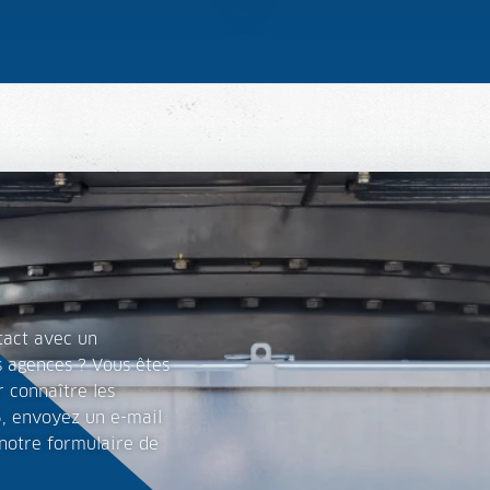
tact avec un
s agences ? Vous êtes
r connaître les
5, envoyez un e-mail
notre formulaire de