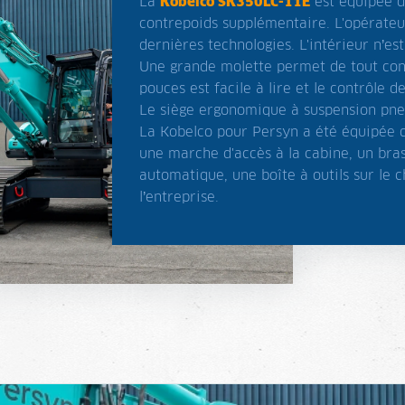
La
Kobelco SK350LC-11E
est équipée d
contrepoids supplémentaire. L'opérateu
dernières technologies. L'intérieur n’es
Une grande molette permet de tout con
pouces est facile à lire et le contrôle
Le siège ergonomique à suspension pne
La Kobelco pour Persyn a été équipée 
une marche d'accès à la cabine, un bras
automatique, une boîte à outils sur le 
l’entreprise.