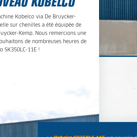
UVEAU KOBELCO
hine Kobelco via De Bruycker-
elle sur chenilles a été équipée de
 Bruycker-Kemp. Nous remercions une
r souhaitons de nombreuses heures de
lco SK350LC-11E !