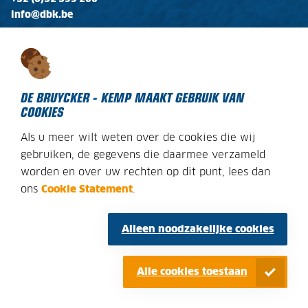
info@dbk.be
OPENINGSTIJDEN
Ma - Vr:
08:00 - 17:00
Zaterdag:
gesloten
DE BRUYCKER - KEMP MAAKT GEBRUIK VAN
COOKIES
Als u meer wilt weten over de cookies die wij
DECLARATION SUR LES COOKIES
gebruiken, de gegevens die daarmee verzameld
worden en over uw rechten op dit punt, lees dan
AVIS JURIDIQUE
ons
Cookie Statement
.
PLAN DU SITE
CONDITIONS GÉNÉRALES
Alleen noodzakelijke cookies
POLITIQUE DE CONFIDENTIALITE
Alle cookies toestaan
© DE BRUYCKER-KEMP