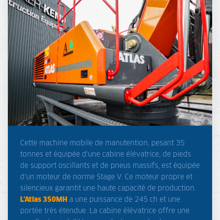
Cette machine mobile de manutention, pesant 35
tonnes et équipée d'une cabine élévatrice, de pieds
de support oscillants et de pneus massifs, est équipée
d'un moteur de norme Stage V. Ce moteur propre et
silencieux garantit une haute capacité de production.
L'Atlas 350MH
a une puissance de 245 ch et une
portée très étendue. La cabine élévatrice offre une