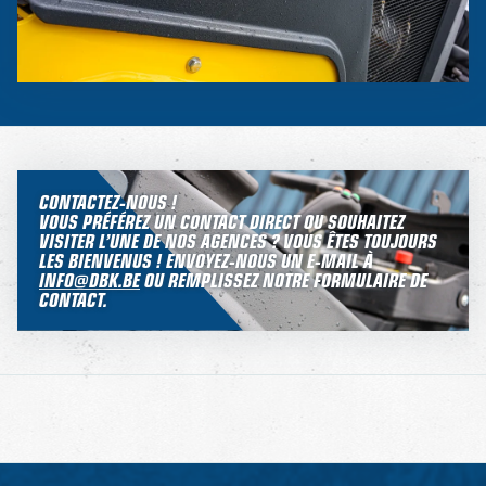
CONTACTEZ-NOUS !
VOUS PRÉFÉREZ UN CONTACT DIRECT OU SOUHAITEZ
VISITER L’UNE DE NOS AGENCES ? VOUS ÊTES TOUJOURS
LES BIENVENUS ! ENVOYEZ-NOUS UN E-MAIL À
INFO@DBK.BE
OU REMPLISSEZ NOTRE FORMULAIRE DE
CONTACT.