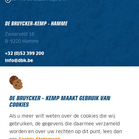
DE BRUYCKER-KEMP - HAMME
Zwaarveld 16
B-9220 Hamme
+32 (0)52 399 200
info@dbk.be
OPENINGSTIJDEN
Ma - Vr:
08:00 - 17:00
Zaterdag:
gesloten
DE BRUYCKER - KEMP MAAKT GEBRUIK VAN
COOKIES
Als u meer wilt weten over de cookies die wij
DECLARATION SUR LES COOKIES
gebruiken, de gegevens die daarmee verzameld
worden en over uw rechten op dit punt, lees dan
AVIS JURIDIQUE