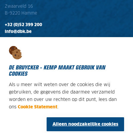
Zwaarveld 16
B-9220 Hamme
+32 (0)52 399 200
info@dbk.be
OPENINGSTIJDEN
Ma - Vr:
08:00 - 17:00
Zaterdag:
gesloten
DE BRUYCKER - KEMP MAAKT GEBRUIK VAN
COOKIES
Als u meer wilt weten over de cookies die wij
DECLARATION SUR LES COOKIES
gebruiken, de gegevens die daarmee verzameld
worden en over uw rechten op dit punt, lees dan
AVIS JURIDIQUE
ons
Cookie Statement
.
PLAN DU SITE
CONDITIONS GÉNÉRALES
Alleen noodzakelijke cookies
POLITIQUE DE CONFIDENTIALITE