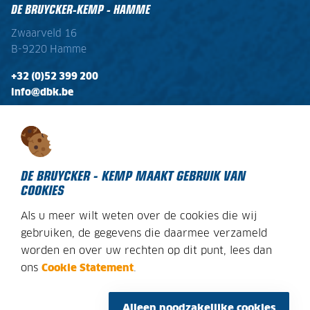
DE BRUYCKER-KEMP - HAMME
Zwaarveld 16
B-9220 Hamme
+32 (0)52 399 200
info@dbk.be
OPENINGSTIJDEN
Ma - Vr:
08:00 - 17:00
Zaterdag:
gesloten
DE BRUYCKER - KEMP MAAKT GEBRUIK VAN
COOKIES
Als u meer wilt weten over de cookies die wij
DECLARATION SUR LES COOKIES
gebruiken, de gegevens die daarmee verzameld
worden en over uw rechten op dit punt, lees dan
AVIS JURIDIQUE
ons
Cookie Statement
.
PLAN DU SITE
CONDITIONS GÉNÉRALES
Alleen noodzakelijke cookies