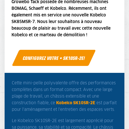
Growebo Tack possède de nombreuses machines
BOMAG, Schaeff et Kobelco. Récemment, ils ont
également mis en service une nouvelle Kobelco
SK85MSR-7. Nous leur souhaitons à nouveau
beaucoup de plaisir au travail avec cette nouvelle
Kobelco et ce marteau de démolition !
CONFIGUREZ VOTRE • SK10SR-2E!
Cette mini-pelle polyvalente offre des performances
complètes dans un format compact. Avec une large
plage de travail, un châssis extensible et une
construction fiable, ce
Kobelco SK10SR-2E
est parfait
pour l'aménagement et l'entretien des espaces verts.
Le Kobelco SK10SR-2E est largement apprécié pour
sa puissance, sa stabilité et sa compacité. Le châssis