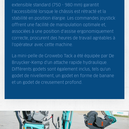
extensible standard (750 - 980 mm) garantit
l'accessibilité lorsque le châssis est rétracté et la
stabilité en position élargie. Les commandes joystick
offrent une facilité de manipulation optimale et,
associées à une position d'assise ergonomiquement
correcte, procurent des heures de travail agréables à
l'opérateur avec cette machine.
La mini-pelle de Growebo Tack a été équipée par De
Bruycker-Kemp d'un attache rapide hydraulique.
Différents godets sont également inclus, tels qu'un
godet de nivellement, un godet en forme de banane
et un godet de creusement profond.