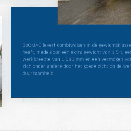
BoOMAG levert combiwalsen in de gewichtsklass
heeft, mede door een extra gewicht van 1,5 t, ee
werkbreedte van 1.680 mm en een vermogen va
zich onder andere door het goede zicht op de w
duurzaamheid.