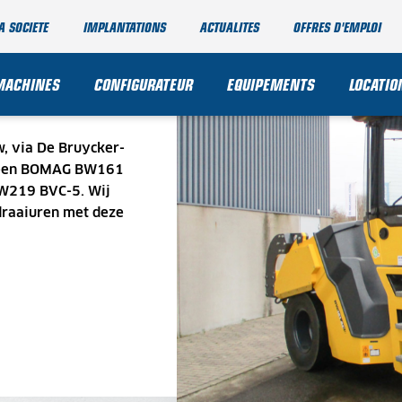
A SOCIETE
IMPLANTATIONS
ACTUALITES
OFFRES D'EMPLOI
ELST
MACHINES
CONFIGURATEUR
EQUIPEMENTS
LOCATIO
, via De Bruycker-
l een BOMAG BW161
BW219 BVC-5. Wij
draaiuren met deze