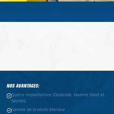
NOS AVANTAGES:
Quatre implantations (Oostende, Hamme Diest et
Saintes)
Gamme de produits étendue