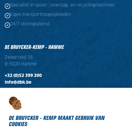
Specialist in spoor-, overslag- en recyclingmachines
Eigen transportmogelijkheden
24/7 storingsdienst
DE BRUYCKER-KEMP - HAMME
Zwaarveld 16
B-9220 Hamme
+32 (0)52 399 200
info@dbk.be
OPENINGSTIJDEN
Ma - Vr:
08:00 - 17:00
Zaterdag:
gesloten
DE BRUYCKER - KEMP MAAKT GEBRUIK VAN
COOKIES