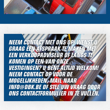
NEEM CONTACT MET ONS OP! WENST U
GRAAG EEN AFSPRAAK TE MAKEN MET
EEN VERKOOPADVISEUR OF LANGS TE
KOMEN OP EEN VAN ONZE
VESTIGINGEN? U BENT ALTIJD WELKOM!
NEEM CONTACT OP VOOR DE
MOGELIJKHEDEN, MAIL NAAR
INFO@DBK.BE OF STEL UW VRAAG DOOR
ONS CONTACTFORMULIER IN TE VULLEN.