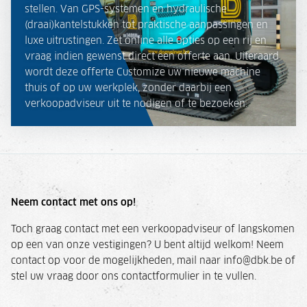
stellen. Van GPS-systemen en hydraulische
(draai)kantelstukken tot praktische aanpassingen en
luxe uitrustingen. Zet online alle opties op een rij en
vraag indien gewenst direct een offerte aan. Uiteraard
wordt deze offerte Customize uw nieuwe machine
thuis of op uw werkplek, zonder daarbij een
verkoopadviseur uit te nodigen of te bezoeken.
Neem contact met ons op!
Toch graag contact met een verkoopadviseur of langskomen
op een van onze vestigingen? U bent altijd welkom! Neem
contact op voor de mogelijkheden, mail naar info@dbk.be of
stel uw vraag door ons contactformulier in te vullen.