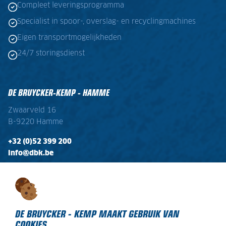
Compleet leveringsprogramma
Specialist in spoor-, overslag- en recyclingmachines
Eigen transportmogelijkheden
24/7 storingsdienst
DE BRUYCKER-KEMP - HAMME
Zwaarveld 16
B-9220 Hamme
+32 (0)52 399 200
info@dbk.be
OPENINGSTIJDEN
Ma - Vr:
08:00 - 17:00
Zaterdag:
gesloten
DE BRUYCKER - KEMP MAAKT GEBRUIK VAN
COOKIES