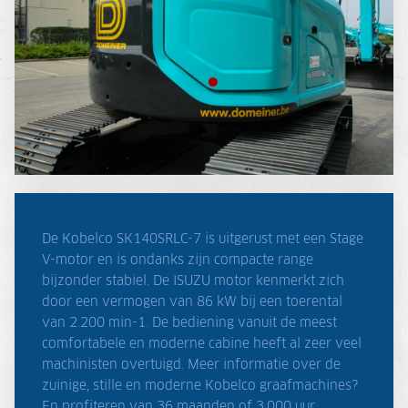
De Kobelco SK140SRLC-7 is uitgerust met een Stage
V-motor en is ondanks zijn compacte range
bijzonder stabiel. De ISUZU motor kenmerkt zich
door een vermogen van 86 kW bij een toerental
van 2.200 min-1. De bediening vanuit de meest
comfortabele en moderne cabine heeft al zeer veel
machinisten overtuigd. Meer informatie over de
zuinige, stille en moderne Kobelco graafmachines?
En profiteren van 36 maanden of 3.000 uur