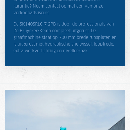
garantie? Neem contact op met een van onze
verkoopadviseurs.
De SK140SRLC-7 2PB is door de professionals van
De Bruycker-Kemp compleet uitgerust. De
graafmachine staat op 700 mm brede rupsplaten en
is uitgerust met hydraulische snelwissel, looptrede,
extra werkverlichting en nivelleerbak.