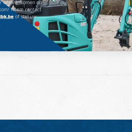
r of langskomen op
lkom! Neem contact
dbk.be
of stel uw
.