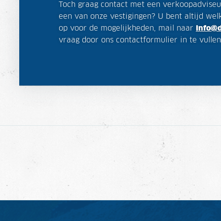
Toch graag contact met een verkoopadviseu
een van onze vestigingen? U bent altijd we
op voor de mogelijkheden, mail naar
info@
vraag door ons contactformulier in te vullen