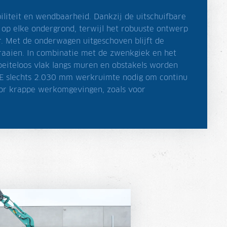
iliteit en wendbaarheid. Dankzij de uitschuifbare
op elke ondergrond, terwijl het robuuste ontwerp
r. Met de onderwagen uitgeschoven blijft de
aaien. In combinatie met de zwenkgiek en het
oeiteloos vlak langs muren en obstakels worden
E slechts 2.030 mm werkruimte nodig om continu
oor krappe werkomgevingen, zoals voor