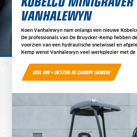
KOBELCO MINIGRAVER
VANHALEWYN
Koen
Vanhalewyn nam onlangs een nieuwe Kobelco
De professionals van De Bruycker-Kemp hebben d
voorzien van een hydraulische snelwissel en afge
Kemp wenst
Vanhalewyn veel werkplezier met de
STEL UW • SK17SR-3E CANOPY SAMEN!