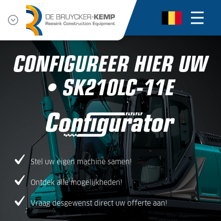
CONFIGUREER HIER UW
• SK210LC-11E
Stel uw eigen machine samen!
Ontdek alle mogelijkheden!
Vraag desgewenst direct uw offerte aan!