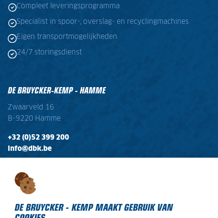
Compleet leveringsprogramma
Specialist in spoor-, overslag- en recyclingmachines
Eigen transportmogelijkheden
24/7 storingsdienst
DE BRUYCKER-KEMP - HAMME
Zwaarveld 16
B-9220 Hamme
+32 (0)52 399 200
info@dbk.be
OPENINGSTIJDEN
Ma - Vr:
08:00 - 17:00
Zaterdag:
gesloten
DE BRUYCKER - KEMP MAAKT GEBRUIK VAN
COOKIES