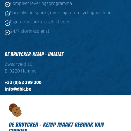
Compleet leveringsprogramma
Specialist in spoor-, overslag- en recyclingmachines
Eigen transportmogelijkheden
24/7 storingsdienst
DE BRUYCKER-KEMP - HAMME
Zwaarveld 16
B-9220 Hamme
+32 (0)52 399 200
info@dbk.be
OPENINGSTIJDEN
Ma - Vr:
08:00 - 17:00
Zaterdag:
gesloten
DE BRUYCKER - KEMP MAAKT GEBRUIK VAN
COOKIES