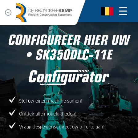
CONFIGUREER HIER UW
• SK350DLC-11E
Stel uw eigen machine samen!
Ontdek alle mogelijkheden!
Vraag desgewenst direct uw offerte aan!