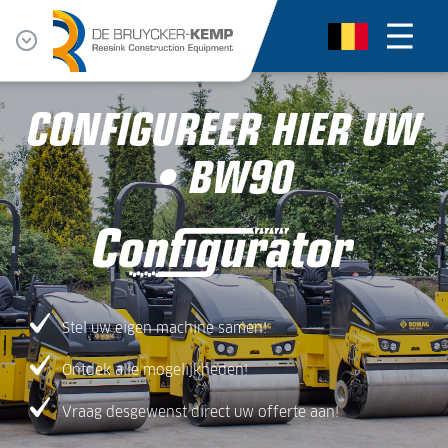
CONFIGUREER HIER UW
• BW90
Stel uw eigen machine samen!
Ontdek alle mogelijkheden!
Vraag desgewenst direct uw offerte aan!