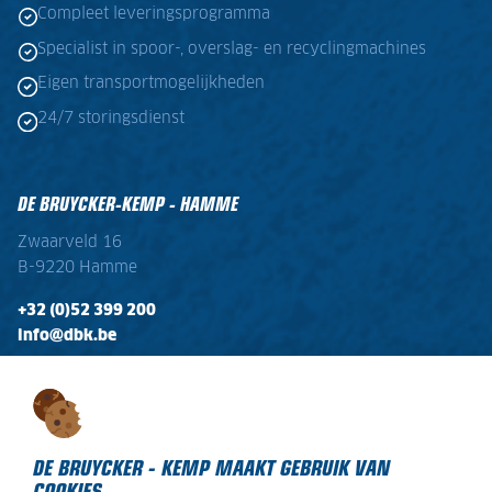
Compleet leveringsprogramma
Specialist in spoor-, overslag- en recyclingmachines
Eigen transportmogelijkheden
24/7 storingsdienst
DE BRUYCKER-KEMP - HAMME
Zwaarveld 16
B-9220 Hamme
+32 (0)52 399 200
info@dbk.be
OPENINGSTIJDEN
Ma - Vr:
08:00 - 17:00
Zaterdag:
gesloten
DE BRUYCKER - KEMP MAAKT GEBRUIK VAN
COOKIES