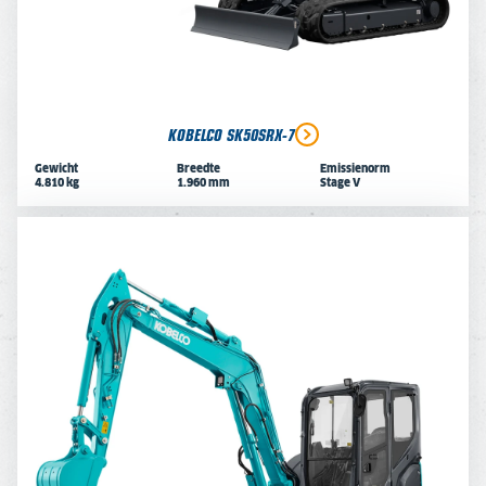
KOBELCO SK50SRX-7
Gewicht
Breedte
Emissienorm
4.810 kg
1.960 mm
Stage V