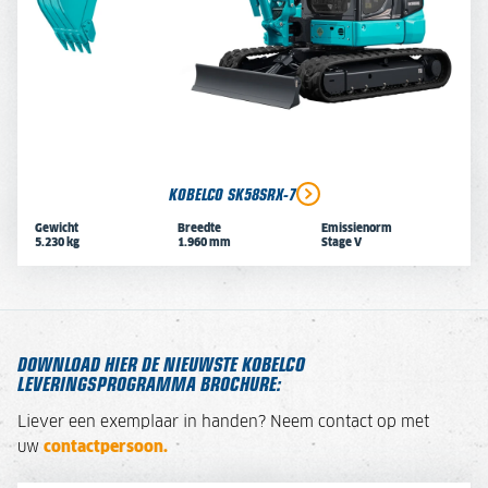
KOBELCO SK58SRX-7
Gewicht
Breedte
Emissienorm
5.230 kg
1.960 mm
Stage V
DOWNLOAD HIER DE NIEUWSTE KOBELCO
LEVERINGSPROGRAMMA BROCHURE:
Liever een exemplaar in handen? Neem contact op met
uw
contactpersoon.