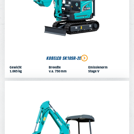
KOBELCO SK10SR-2E
Gewicht
Breedte
Emissienorm
1.065 kg
v.a. 750 mm
Stage V