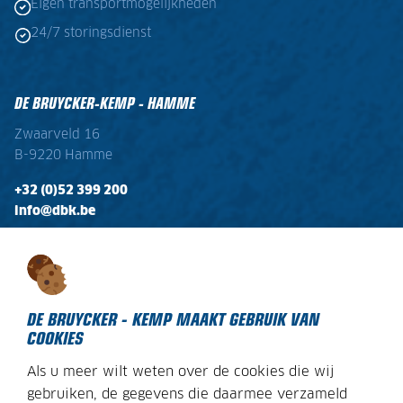
Eigen transportmogelijkheden
24/7 storingsdienst
DE BRUYCKER-KEMP - HAMME
Zwaarveld 16
B-9220 Hamme
+32 (0)52 399 200
info@dbk.be
OPENINGSTIJDEN
Ma - Vr:
08:00 - 17:00
Zaterdag:
gesloten
DE BRUYCKER - KEMP MAAKT GEBRUIK VAN
COOKIES
Als u meer wilt weten over de cookies die wij
COOKIEBELEID
gebruiken, de gegevens die daarmee verzameld