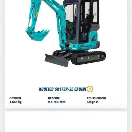
KOBELCO SK17SR-3E CABINE
Gewicht
Breedte
Emissienorm
1.665 kg
v.a. 990 mm
Stage V