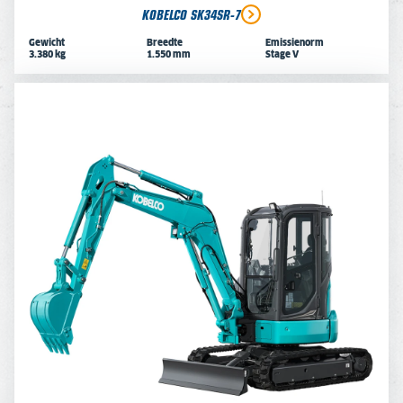
KOBELCO SK34SR-7
Gewicht
Breedte
Emissienorm
3.380 kg
1.550 mm
Stage V