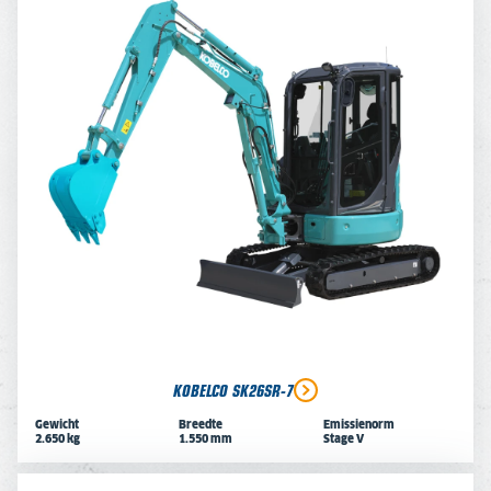
KOBELCO SK26SR-7
Gewicht
Breedte
Emissienorm
2.650 kg
1.550 mm
Stage V