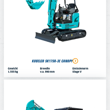
KOBELCO SK17SR-3E CANOPY
Gewicht
Breedte
Emissienorm
1.555 kg
v.a. 990 mm
Stage V