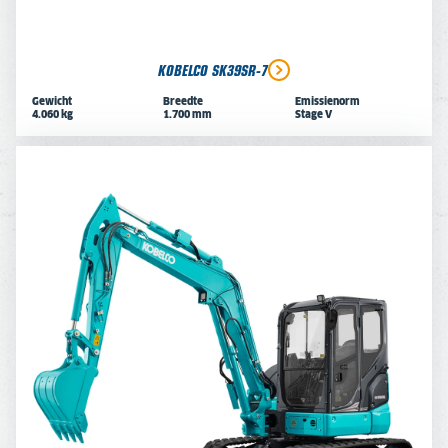
KOBELCO SK39SR-7
Gewicht
Breedte
Emissienorm
4.060 kg
1.700 mm
Stage V