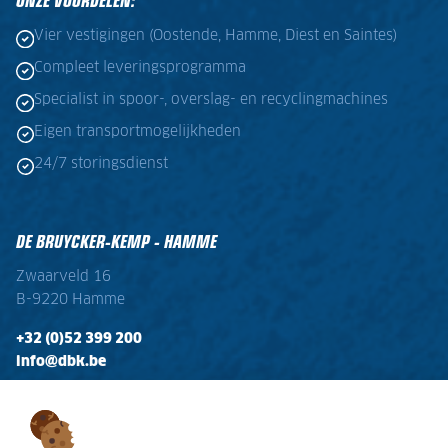
ONZE VOORDELEN:
Vier vestigingen (Oostende, Hamme, Diest en Saintes)
Compleet leveringsprogramma
Specialist in spoor-, overslag- en recyclingmachines
Eigen transportmogelijkheden
24/7 storingsdienst
DE BRUYCKER-KEMP - HAMME
Zwaarveld 16
B-9220 Hamme
+32 (0)52 399 200
info@dbk.be
OPENINGSTIJDEN
Ma - Vr:
08:00 - 17:00