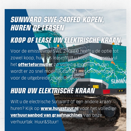
SUNWARD SWE 240FED KOPEN,
HUREN OF LEASEN
KOOP OF LEASE UW ELEKTRISCHE KRAAN
Voor de emissievrije SWE 240FED heeft u de optie tot
zowel koop, huur als lease. Wilt u kopen of leasen vul
het
offerteformulier
zo volledig mogelijk in, dan
wordt er zo snel mogelijk contact met u opgenomen
voor de uitgebreide mogelijkheden.
HUUR UW ELEKTRISCHE KRAAN
Wilt u de electrische Sunward of een andere kraan
huren? Kijk op
www.huurstuur.nl
voor het volledige
verhuuraanbod van graafmachines
van onze
verhuurtak: Huur&Stuur!