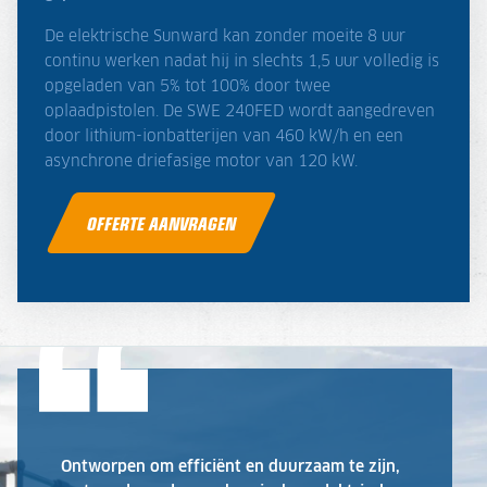
De elektrische Sunward kan zonder moeite 8 uur
continu werken nadat hij in slechts 1,5 uur volledig is
opgeladen van 5% tot 100% door twee
oplaadpistolen. De SWE 240FED wordt aangedreven
door lithium-ionbatterijen van 460 kW/h en een
asynchrone driefasige motor van 120 kW.
OFFERTE AANVRAGEN
Ontworpen om efficiënt en duurzaam te zijn,