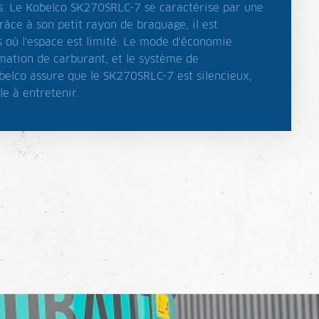
. Le Kobelco SK270SRLC-7 se caractérise par une
âce à son petit rayon de braquage, il est
 où l'espace est limité. Le mode d'économie
mation de carburant, et le système de
elco assure que le SK270SRLC-7 est silencieux,
le à entretenir.