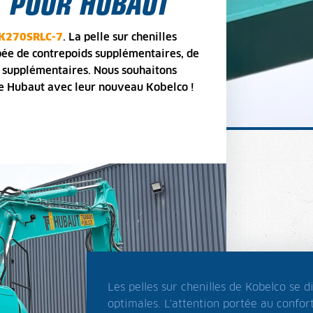
7 POUR HUBAUT
SK270SRLC-7
. La pelle sur chenilles
ée de contrepoids supplémentaires, de
D supplémentaires. Nous souhaitons
de Hubaut avec leur nouveau Kobelco !
Les pelles sur chenilles de Kobelco se di
optimales. L'attention portée au confort