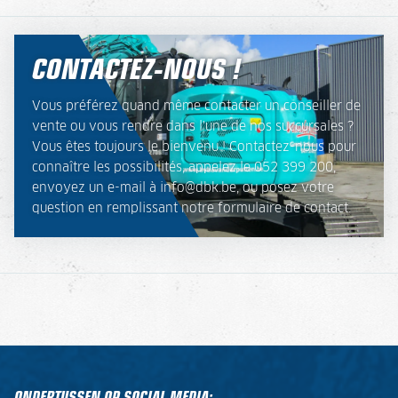
CONTACTEZ-NOUS !
Vous préférez quand même contacter un conseiller de
vente ou vous rendre dans l'une de nos succursales ?
Vous êtes toujours le bienvenu ! Contactez-nous pour
connaître les possibilités, appelez le 052 399 200,
envoyez un e-mail à info@dbk.be, ou posez votre
question en remplissant notre formulaire de contact.
ONDERTUSSEN OP SOCIAL MEDIA: