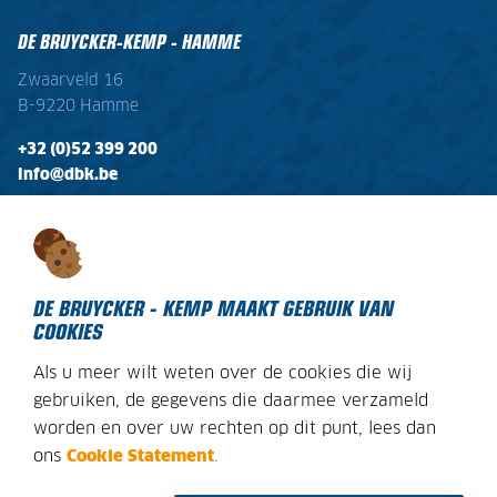
DE BRUYCKER-KEMP - HAMME
Zwaarveld 16
B-9220 Hamme
+32 (0)52 399 200
info@dbk.be
OPENINGSTIJDEN
Ma - Vr:
08:00 - 17:00
Zaterdag:
gesloten
DE BRUYCKER - KEMP MAAKT GEBRUIK VAN
COOKIES
Als u meer wilt weten over de cookies die wij
DECLARATION SUR LES COOKIES
gebruiken, de gegevens die daarmee verzameld
worden en over uw rechten op dit punt, lees dan
AVIS JURIDIQUE
ons
Cookie Statement
.
PLAN DU SITE