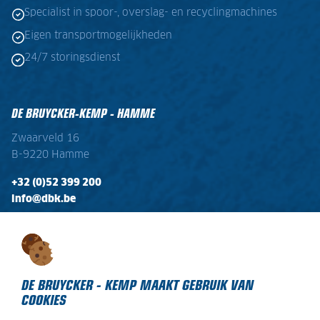
Specialist in spoor-, overslag- en recyclingmachines
Eigen transportmogelijkheden
24/7 storingsdienst
DE BRUYCKER-KEMP - HAMME
Zwaarveld 16
B-9220 Hamme
+32 (0)52 399 200
info@dbk.be
OPENINGSTIJDEN
Ma - Vr:
08:00 - 17:00
Zaterdag:
gesloten
DE BRUYCKER - KEMP MAAKT GEBRUIK VAN
COOKIES