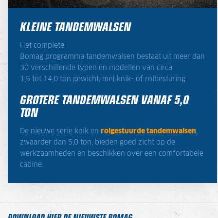
KLEINE TANDEMWALSEN
Het complete
Bomag programma tandemwalsen bestaat uit meer dan
30 verschillende typen en modellen van circa
1,5 tot 14,0 ton gewicht, met knik- of rolbesturing.
GROTERE TANDEMWALSEN VANAF 5,0
TON
De nieuwe serie knik en
rolgestuurde tandemwalsen
,
zwaarder dan 5,0 ton, bieden goed zicht op de
werkzaamheden en beschikken over een comfortabele
cabine.
DOWNLOAD HIER DE NIEUWSTE BOMAG