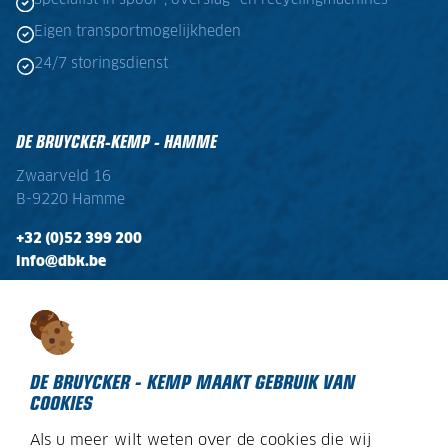
Eigen transportmogelijkheden
24/7 storingsdienst
DE BRUYCKER-KEMP - HAMME
Zwaarveld 16
B-9220 Hamme
+32 (0)52 399 200
info@dbk.be
OPENINGSTIJDEN
Ma - Vr:
08:00 - 17:00
Zaterdag:
gesloten
DE BRUYCKER - KEMP MAAKT GEBRUIK VAN
COOKIES
Als u meer wilt weten over de cookies die wij