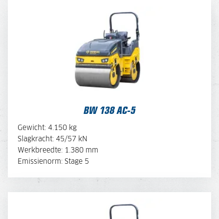
BW 138 AC-5
BEKIJK BROCHURE
BW 138 AC-5
OFFERTE AANVRAGEN
Gewicht: 4.150 kg
Slagkracht: 45/57 kN
Werkbreedte: 1.380 mm
MACHINE SAMENSTELLEN
Emissienorm: Stage 5
BW 138 AD-5