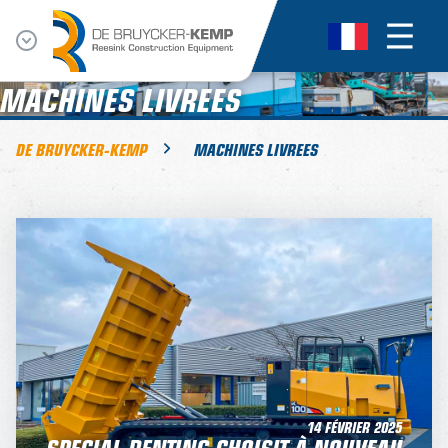
MACHINES LIVREES
DE BRUYCKER-KEMP
MACHINES LIVREES
14 FÉVRIER 2025
SPECIAL RENTING CHOISIT À NOUVEAU