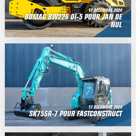
17 DÉCEMBRE 2024
BOMAG BW226 DI-5 POUR JAN DE
NUL
17 DÉCEMBRE 2024
SK75SR-7 POUR FASTCONSTRUCT