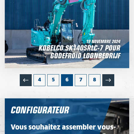
19 NOVEMBRE 2024
KOBELCO SK140SRLC-7 POUR
GODEFROID LOONBEDRIJF
4
5
6
7
8
CONFIGURATEUR
Vous souhaitez assembler vous-