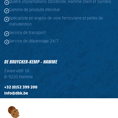
Quatre implantations (Oostende, Hamme Diest et Saintes)
Gamme de produits étendue
Spécialiste en engins de voie ferroviaire et pelles de
manutention
Service de transport
Service de dépannage 24/7
DE BRUYCKER-KEMP - HAMME
Zwaarveld 16
B-9220 Hamme
+32 (0)52 399 200
info@dbk.be
OPENINGSTIJDEN
Ma - Vr:
08:00 - 17:00