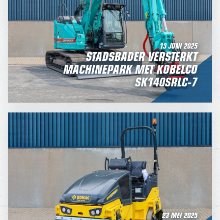
13 JUNI 2025
STADSBADER VERSTERKT
MACHINEPARK MET KOBELCO
SK140SRLC-7
23 MEI 2025