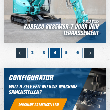
6 MEI 2025
KOBELCO SK85MSR-7 VOOR VNH
TERRASSEMENT
2
3
4
5
6
CONFIGURATOR
WILT U ZELF EEN NIEUWE MACHINE
SAMENSTELLEN?
MACHINE SAMENSTELLEN