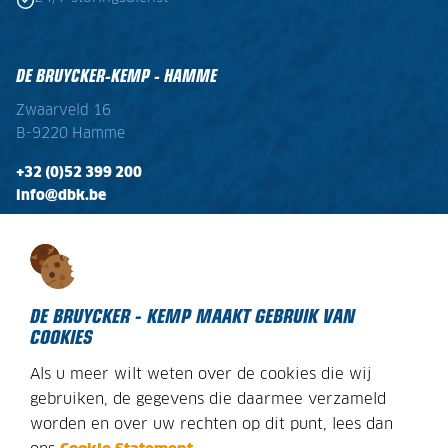
DE BRUYCKER-KEMP - HAMME
Zwaarveld 16
B-9220 Hamme
+32 (0)52 399 200
info@dbk.be
OPENINGSTIJDEN
Ma - Vr:
08:00 - 17:00
Zaterdag:
gesloten
DE BRUYCKER - KEMP MAAKT GEBRUIK VAN
COOKIES
Als u meer wilt weten over de cookies die wij
COOKIEBELEID
gebruiken, de gegevens die daarmee verzameld
worden en over uw rechten op dit punt, lees dan
DISCLAIMER