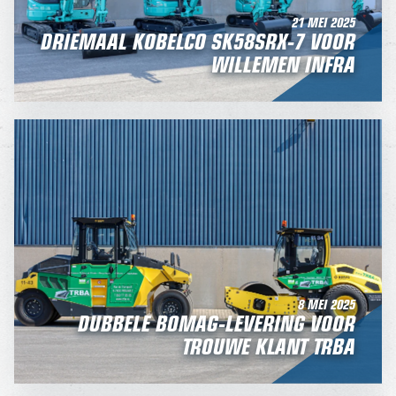
21 MEI 2025
DRIEMAAL KOBELCO SK58SRX-7 VOOR
WILLEMEN INFRA
8 MEI 2025
DUBBELE BOMAG-LEVERING VOOR
TROUWE KLANT TRBA