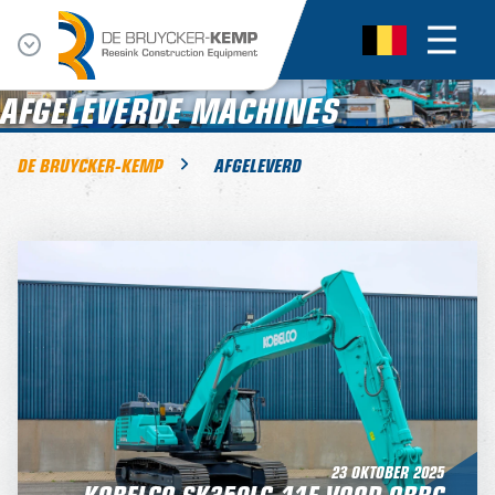
AFGELEVERDE MACHINES
DE BRUYCKER-KEMP
AFGELEVERD
23 OKTOBER 2025
KOBELCO SK350LC-11E VOOR OBBC