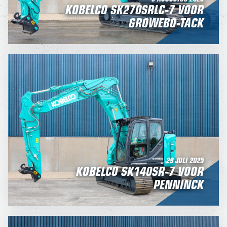
KOBELCO SK270SRLC-7 VOOR
GROWEBO-TACK
29 JULI 2025
KOBELCO SK140SR-7 VOOR
PENNINCK